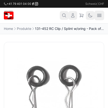
+41 79 401 04 00
Schweiz
|
CHF
Home
Produkte
131-452 RC Clip / Splint w/oring - Pack of 10