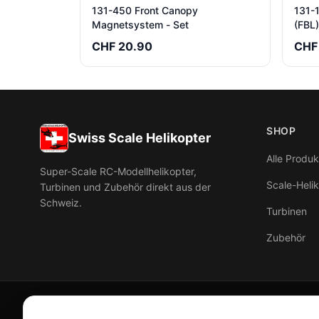
131-450 Front Canopy
131-
Magnetsystem - Set
(FBL)
CHF 20.90
CHF
SHOP
Swiss Scale Helikopter
Alle Produk
Super-Scale RC-Modellhelikopter,
Scale-Heli
Turbinen und Zubehör direkt aus der
Schweiz.
Turbinen
Zubehör