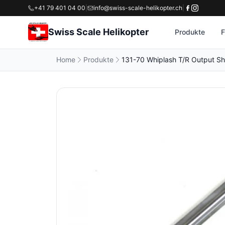
+41 79 401 04 00
|
info@swiss-scale-helikopter.ch
|
Swiss Scale Helikopter
Produkte
F
Home
Produkte
131-70 Whiplash T/R Output Sh