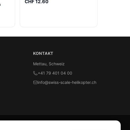
CHF 12.60
n
KONTAKT
Mettau, Schweiz
+41 79 401 04 00
info@swiss-scale-helikopter.ch