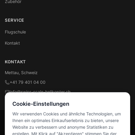
Zubehör
SERVICE
Flugschule
Kontakt
KONTAKT
Mettau, Schweiz
+41 79 401 04 00
info@swiss-scale-helikopter.ch
Cookie-Einstellungen
Wir verwenden Cookies und ähnliche Technologien, um
Ihnen ein optimales Einkaufserlebnis zu bieten, unsere
Folge uns
Website zu verbessern und anonyme Statistiken zu
Facebook
Instagram
erstellen. Mit Klick auf "Akzeptieren" stimmen Sie der