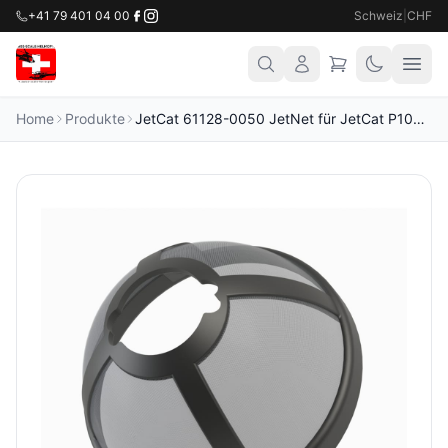
+41 79 401 04 00
Schweiz
|
CHF
Home
Produkte
JetCat 61128-0050 JetNet für JetCat P100-RX, P130-RX, SPT10-RX