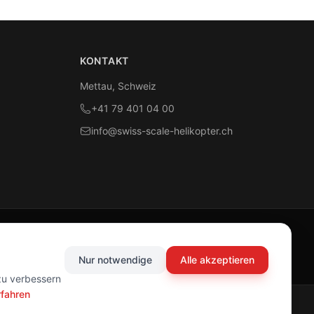
KONTAKT
Mettau, Schweiz
+41 79 401 04 00
info@swiss-scale-helikopter.ch
Nur notwendige
Alle akzeptieren
zu verbessern
rfahren
Impressum
Datenschutz
AGB