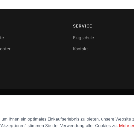
SERVICE
te
Flugschule
kopter
Kontakt
Folge uns
Facebook
Instagram
um Ihnen ein optimales Einkaufserlebnis zu bieten, unsere Website 
f "Akzeptieren" stimmen Sie der Verwendung aller Cookies zu.
Mehr e