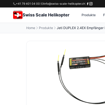
+41 79 401 04 00
|
info@swiss-scale-helikopter.ch
|
Swiss Scale Helikopter
Produkte
F
Home
Produkte
Jeti DUPLEX 2.4EX Empfänger 