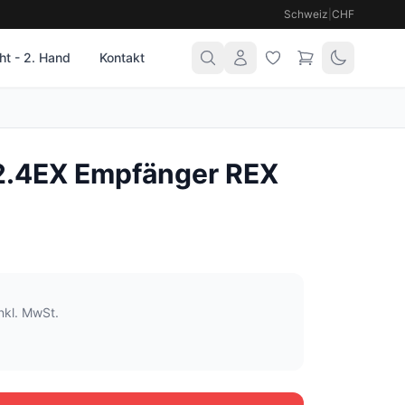
Schweiz
|
CHF
t - 2. Hand
Kontakt
2.4EX Empfänger REX
t
inkl. MwSt.