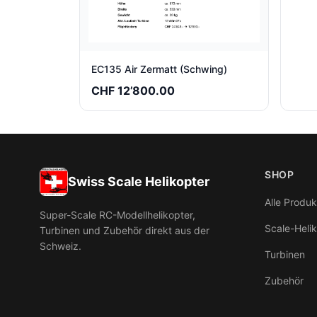
EC135 Air Zermatt (Schwing)
CHF 12’800.00
SHOP
Swiss Scale Helikopter
Alle Produk
Super-Scale RC-Modellhelikopter,
Scale-Heli
Turbinen und Zubehör direkt aus der
Schweiz.
Turbinen
Zubehör