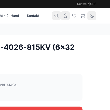
Schweiz
|
CHF
t - 2. Hand
Kontakt
5-4026-815KV (6x32
inkl. MwSt.