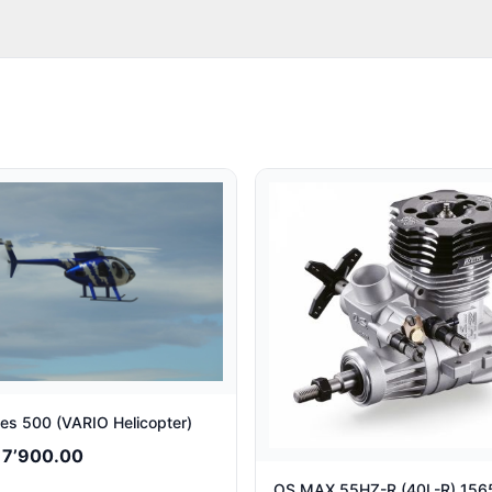
es 500 (VARIO Helicopter)
 7’900.00
OS MAX 55HZ-R (40L-R) 156