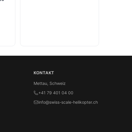
KONTAKT
Mettau, Schweiz
+41 79 401 04 00
info@swiss-scale-helikopter.ch