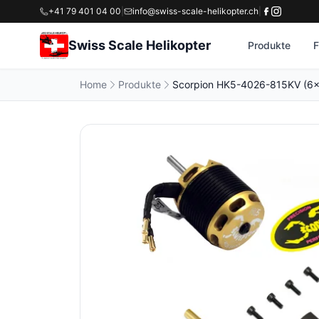
+41 79 401 04 00
|
info@swiss-scale-helikopter.ch
|
Swiss Scale Helikopter
Produkte
F
Home
Produkte
Scorpion HK5-4026-815KV (6x