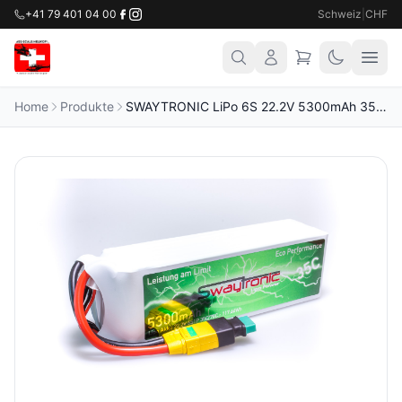
+41 79 401 04 00
Schweiz
|
CHF
Home
Produkte
SWAYTRONIC LiPo 6S 22.2V 5300mAh 35C/70C MPX