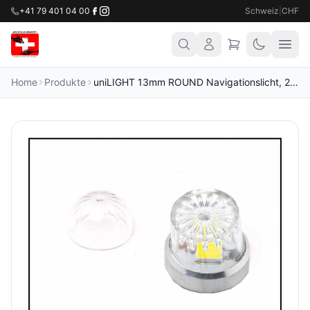
+41 79 401 04 00
Schweiz
|
CHF
Home
Produkte
uniLIGHT 13mm ROUND Navigationslicht, 2Wx2, KURZ weiss-grün-rot