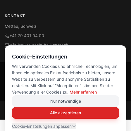
KONTAKT
Mettau, Schweiz
+41 79 401 04 00
info@swiss-scale-helikopter.ch
Cookie-Einstellungen
Wir verwenden Cookies und ähnliche Technologien, um
Ihnen ein optimales Einkaufserlebnis zu bieten, unsere
Folge uns
Website zu verbessern und anonyme Statistiken zu
Facebook
Instagram
erstellen. Mit Klick auf "Akzeptieren" stimmen Sie der
Verwendung aller Cookies zu.
Mehr erfahren
Nur notwendige
© 2026 Swiss Scale Helikopter. Alle Rechte vorbehalten.
Alle akzeptieren
Impressum
Datenschutz
AGB
Cookie-Einstellungen anpassen
CHF 28.90
Kaufen