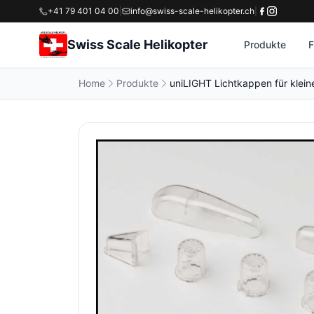
+41 79 401 04 00
|
info@swiss-scale-helikopter.ch
|
Swiss Scale Helikopter
Produkte
F
Home
Produkte
uniLIGHT Lichtkappen für kleine 