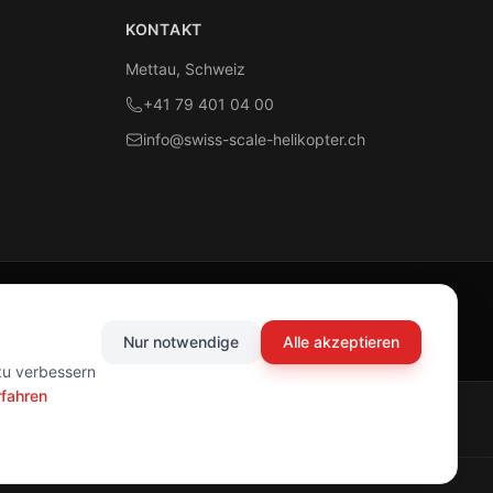
KONTAKT
Mettau, Schweiz
+41 79 401 04 00
info@swiss-scale-helikopter.ch
Nur notwendige
Alle akzeptieren
zu verbessern
rfahren
Impressum
Datenschutz
AGB