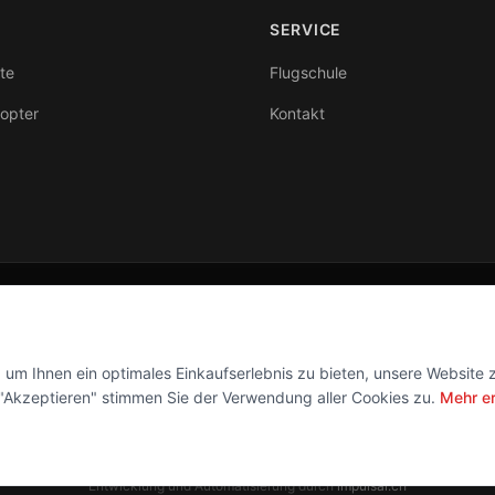
SERVICE
te
Flugschule
kopter
Kontakt
Folge uns
Facebook
Instagram
um Ihnen ein optimales Einkaufserlebnis zu bieten, unsere Website 
f "Akzeptieren" stimmen Sie der Verwendung aller Cookies zu.
Mehr e
Entwicklung und Automatisierung durch
impulsai.ch