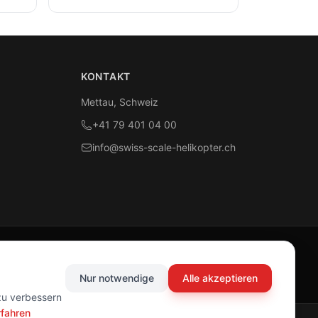
KONTAKT
Mettau, Schweiz
+41 79 401 04 00
info@swiss-scale-helikopter.ch
Nur notwendige
Alle akzeptieren
zu verbessern
rfahren