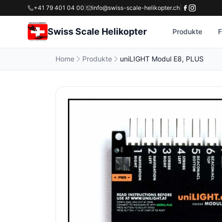
+41 79 401 04 00
|
info@swiss-scale-helikopter.ch
|
Swiss Scale Helikopter
Produkte
F
Home
Produkte
uniLIGHT Modul E8, PLUS