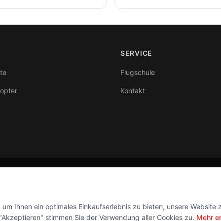
SERVICE
te
Flugschule
kopter
Kontakt
Folge uns
Facebook
Instagram
um Ihnen ein optimales Einkaufserlebnis zu bieten, unsere Website 
f "Akzeptieren" stimmen Sie der Verwendung aller Cookies zu.
Mehr e